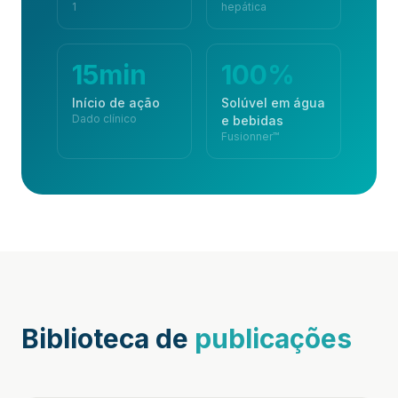
1
hepática
15min
100%
Início de ação
Solúvel em água
Dado clínico
e bebidas
Fusionner™
Biblioteca de
publicações