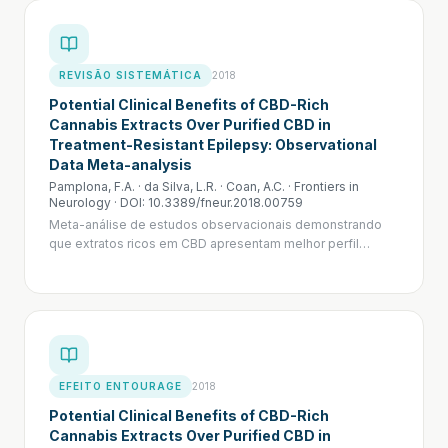
REVISÃO SISTEMÁTICA
2018
Potential Clinical Benefits of CBD-Rich
Cannabis Extracts Over Purified CBD in
Treatment-Resistant Epilepsy: Observational
Data Meta-analysis
Pamplona, F.A. · da Silva, L.R. · Coan, A.C.
·
Frontiers in
Neurology · DOI: 10.3389/fneur.2018.00759
Meta-análise de estudos observacionais demonstrando
que extratos ricos em CBD apresentam melhor perfil
terapêutico do que CBD purificado em epilepsia refratária,
com menores doses efetivas e menos efeitos adversos —
evidência do efeito entourage.
EFEITO ENTOURAGE
2018
Potential Clinical Benefits of CBD-Rich
Cannabis Extracts Over Purified CBD in