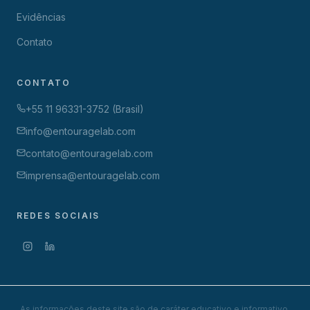
Evidências
Contato
CONTATO
+55 11 96331-3752 (
Brasil
)
info@entouragelab.com
contato@entouragelab.com
imprensa@entouragelab.com
REDES SOCIAIS
As informações deste site são de caráter educativo e informativo.