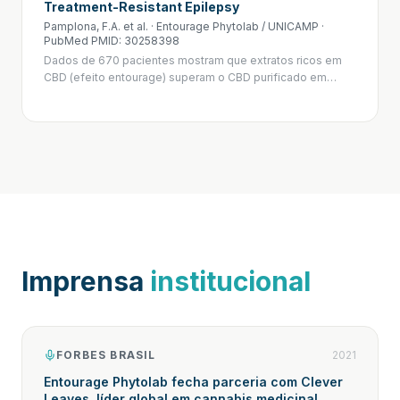
Treatment-Resistant Epilepsy
Pamplona, F.A. et al. · Entourage Phytolab / UNICAMP
·
PubMed PMID: 30258398
Dados de 670 pacientes mostram que extratos ricos em
CBD (efeito entourage) superam o CBD purificado em
epilepsia resistente a tratamento, com significância
estatística (p < 0.0001) para melhora na frequência de
crises.
Imprensa
institucional
FORBES BRASIL
2021
Entourage Phytolab fecha parceria com Clever
Leaves, líder global em cannabis medicinal